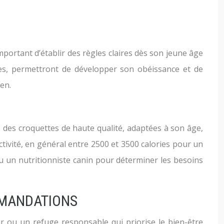
important d’établir des règles claires dès son jeune âge
ées, permettront de développer son obéissance et de
en.
ez des croquettes de haute qualité, adaptées à son âge,
ctivité, en général entre 2500 et 3500 calories pour un
e ou un nutritionniste canin pour déterminer les besoins
MMANDATIONS
ur ou un refuge responsable qui priorise le bien-être