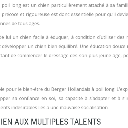
 à poil long est un chien particulièrement attaché à sa famil
n précoce et rigoureuse est donc essentielle pour qu’il devi
nnes de tous âges.
de lui un chien facile à éduquer, à condition d’utiliser d
 et développer un chien bien équilibré. Une éducation douce
important de commencer le dressage dès son plus jeune âge, 
le pour le bien-être du Berger Hollandais à poil long. L’e
er sa confiance en soi, sa capacité à s’adapter et à s’in
ts indésirables liés à une mauvaise socialisation.
HIEN AUX MULTIPLES TALENTS