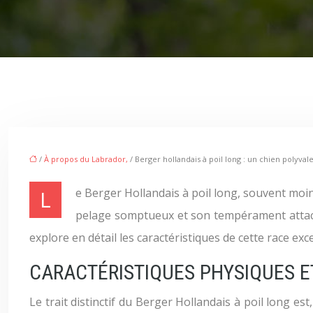
/
À propos du Labrador,
/ Berger hollandais à poil long : un chien polyval
Le Berger Hollandais à poil long, souvent moins connu que sa variété à poil court, est une race canine fascinante qui allie beauté, intelligence et polyvalence. Son
pelage somptueux et son tempérament attacha
explore en détail les caractéristiques de cette race exc
CARACTÉRISTIQUES PHYSIQUES E
Le trait distinctif du Berger Hollandais à poil long e