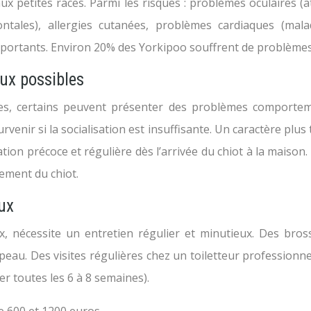
x petites races. Parmi les risques : problèmes oculaires (a
ntales), allergies cutanées, problèmes cardiaques (malad
portants. Environ 20% des Yorkipoo souffrent de problèmes 
ux possibles
es, certains peuvent présenter des problèmes comportemen
enir si la socialisation est insuffisante. Un caractère plus 
sation précoce et régulière dès l’arrivée du chiot à la maiso
ement du chiot.
eux
, nécessite un entretien régulier et minutieux. Des bros
peau. Des visites régulières chez un toiletteur professionn
r toutes les 6 à 8 semaines).