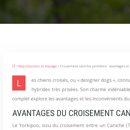
/
Reproduction et élevage
/ Croisement caniche yorkshire : avantages et
Les chiens croisés, ou « designer dogs », connaissent une popularité croissante. Le Yorkipoo, mélange de Caniche et de Yorkshire Terrier, fait partie de ces races
hybrides très prisées. Son charme indéniable 
complet explore les avantages et les inconvénients du 
AVANTAGES DU CROISEMENT CAN
Le Yorkipoo, issu du croisement entre un Caniche (To