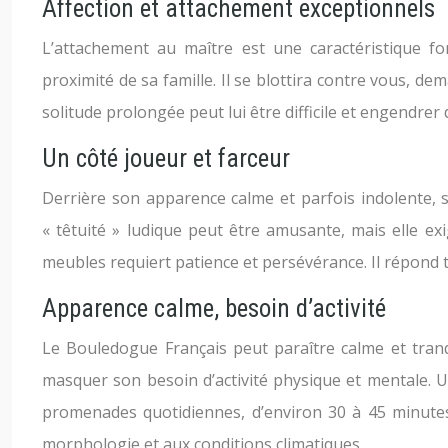
Affection et attachement exceptionnels
L’attachement au maître est une caractéristique 
proximité de sa famille. Il se blottira contre vous, d
solitude prolongée peut lui être difficile et engendre
Un côté joueur et farceur
Derrière son apparence calme et parfois indolente, se 
« têtuité » ludique peut être amusante, mais elle ex
meubles requiert patience et persévérance. Il répond 
Apparence calme, besoin d’activité
Le Bouledogue Français peut paraître calme et tranq
masquer son besoin d’activité physique et mentale. 
promenades quotidiennes, d’environ 30 à 45 minutes, e
morphologie et aux conditions climatiques.