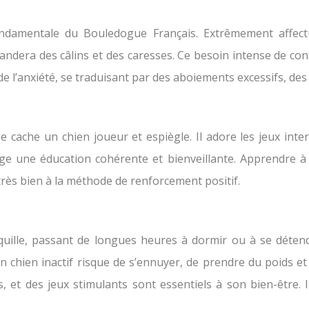
fondamentale du Bouledogue Français. Extrêmement affect
emandera des câlins et des caresses. Ce besoin intense de con
r de l’anxiété, se traduisant par des aboiements excessifs, 
cache un chien joueur et espiègle. Il adore les jeux intera
ige une éducation cohérente et bienveillante. Apprendre à l
très bien à la méthode de renforcement positif.
uille, passant de longues heures à dormir ou à se détend
Un chien inactif risque de s’ennuyer, de prendre du poids 
t des jeux stimulants sont essentiels à son bien-être. Il 