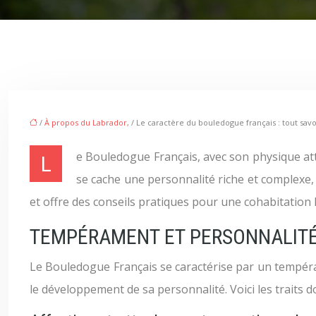
/
À propos du Labrador,
/ Le caractère du bouledogue français : tout savo
Le Bouledogue Français, avec son physique attachant et son allure compacte, est un compagnon canin très populaire. Mais au-delà de son apparence adorable,
se cache une personnalité riche et complexe,
et offre des conseils pratiques pour une cohabitatio
TEMPÉRAMENT ET PERSONNALITÉ
Le Bouledogue Français se caractérise par un tempéra
le développement de sa personnalité. Voici les traits