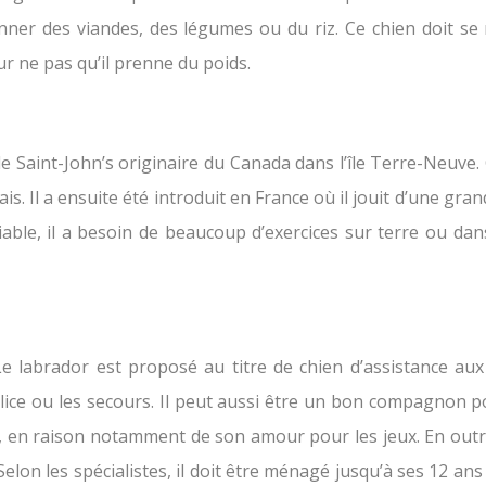
ner des viandes, des légumes ou du riz. Ce chien doit se no
ur ne pas qu’il prenne du poids.
e Saint-John’s originaire du Canada dans l’île Terre-Neuve. 
glais. Il a ensuite été introduit en France où il jouit d’une g
iable, il a besoin de beaucoup d’exercices sur terre ou dans
Le labrador est proposé au titre de chien d’assistance au
olice ou les secours. Il peut aussi être un bon compagnon po
e, en raison notamment de son amour pour les jeux. En out
elon les spécialistes, il doit être ménagé jusqu’à ses 12 ans