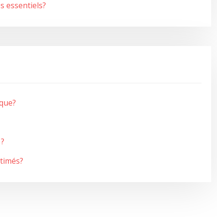
s essentiels?
ique?
 ?
stimés?