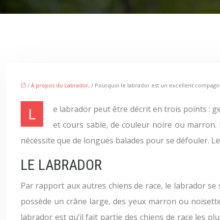
/
À propos du Labrador,
/ Pourquoi le labrador est un excellent compagn
Le labrador peut être décrit en trois points : gentillesse, vitalité et fidélité. À l’âge adulte, ce chien est haut de 50 à 57 cm et pèse environ 35 kg. Il a des poils épais
et cours sable, de couleur noire ou marron.
nécessite que de longues balades pour se défouler. L
LE LABRADOR
Par rapport aux autres chiens de race, le labrador se s
possède un crâne large, des yeux marron ou noisette e
labrador est qu’il fait partie des chiens de race les 