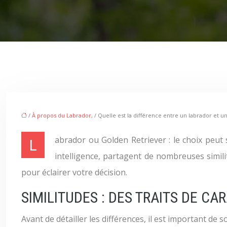
/
À propos du Labrador,
/ Quelle est la différence entre un labrador et un
Labrador ou Golden Retriever : le choix peut se révéler complexe pour les futurs maîtres. Ces deux races, extrêmement populaires pour leur douceur et leur
intelligence, partagent de nombreuses similitu
pour éclairer votre décision.
SIMILITUDES : DES TRAITS DE 
Avant de détailler les différences, il est important de