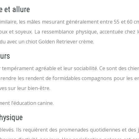
 et allure
 similaire, les mâles mesurant généralement entre 55 et 60 c
x et soyeux. La ressemblance physique, accentuée chez les 
ndu avec un chiot Golden Retriever crème.
eurs
empérament agréable et leur sociabilité. Ce sont des chiens
 apprendre les rendent de formidables compagnons pour les en
es sur leur bien-être.
ent l’éducation canine.
physique
levés. Ils requièrent des promenades quotidiennes et des j